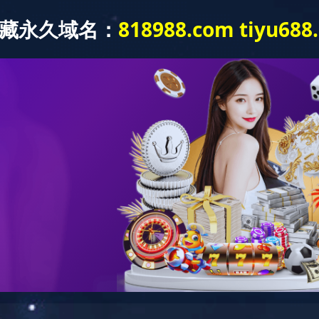
网站米兰体育
产品中心
解决方案
解决方案
用技术定义未来机械，用创新驱动产业升级