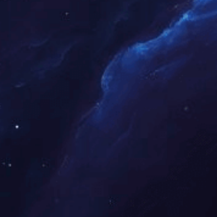
新能源乘用车
升降医疗设备