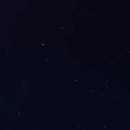
微信
联系我们
产品筛选
伊特
联系伊特技术团队
介
获取定制化解决方案
程
誉
18032816787
育